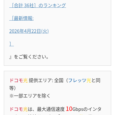
［合計 36社］のランキング
［最新情報:
2026年4月22日(火)
］
』をご覧ください。
ドコモ
光
提供エリア: 全国（
フレッツ
光
と同
等）
※一部エリアを除く
10
ドコモ
光
は、最大通信速度
Gbpsのインタ