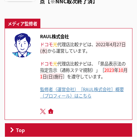
点【※NNC取次終了済】
メディア監修者
RAUL株式会社
ドコモ
光
代理店比較ナビは、
2022年4月27日
(水)
から運営しています。
ドコモ
光
代理店比較ナビは、「景品表示法の
指定告示（通称ステマ規制）」［
2023
年
10
月
1
日(日)施行
］を遵守しています。
監修者（運営会社）［RAUL株式会社］概要
（プロフィール）はこちら
Top