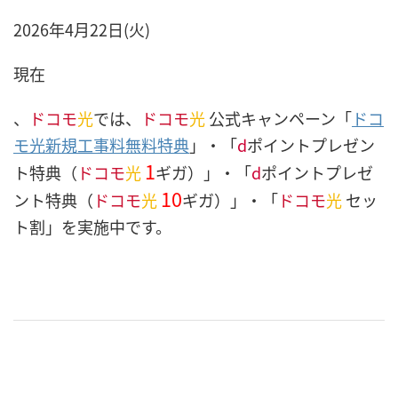
2026年4月22日(火)
現在
、
ドコモ
光
では、
ドコモ
光
公式キャンペーン「
ドコ
モ光新規工事料無料特典
」・「
d
ポイントプレゼン
1
ト特典（
ドコモ
光
ギガ）」・「
d
ポイントプレゼ
10
ント特典（
ドコモ
光
ギガ）」・「
ドコモ
光
セッ
ト割」を実施中です。