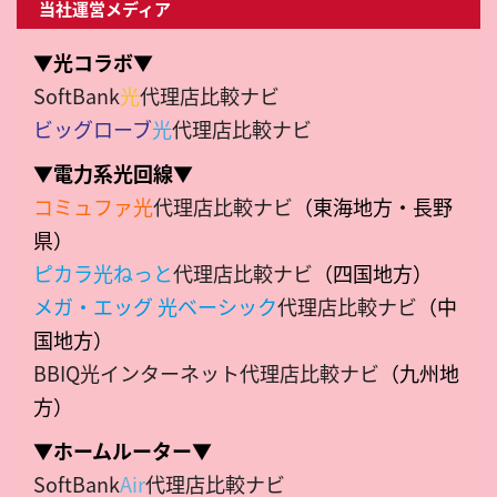
当社運営メディア
▼光コラボ▼
SoftBank
光
代理店比較ナビ
ビッグローブ
光
代理店比較ナビ
▼電力系光回線▼
コミュファ光
代理店比較ナビ
（東海地方・長野
県）
ピカラ光ねっと
代理店比較ナビ
（四国地方）
メガ・エッグ 光ベーシック
代理店比較ナビ
（中
国地方）
BBIQ光インターネット代理店比較ナビ
（九州地
方）
▼ホームルーター▼
SoftBank
Air
代理店比較ナビ