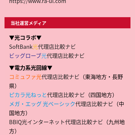
https://www.ra-ul.com
当社運営メディア
▼光コラボ▼
SoftBank
光
代理店比較ナビ
ビッグローブ
光
代理店比較ナビ
▼電力系光回線▼
コミュファ光
代理店比較ナビ
（東海地方・長野
県）
ピカラ光ねっと
代理店比較ナビ
（四国地方）
メガ・エッグ 光ベーシック
代理店比較ナビ
（中
国地方）
BBIQ光インターネット代理店比較ナビ
（九州地
方）