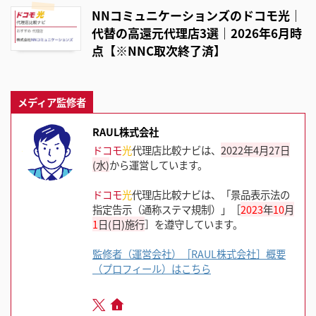
NNコミュニケーションズのドコモ光｜
代替の高還元代理店3選｜2026年6月時
点【※NNC取次終了済】
メディア監修者
RAUL株式会社
ドコモ
光
代理店比較ナビは、
2022年4月27日
(水)
から運営しています。
ドコモ
光
代理店比較ナビは、「景品表示法の
指定告示（通称ステマ規制）」［
2023
年
10
月
1
日(日)施行
］を遵守しています。
監修者（運営会社）［RAUL株式会社］概要
（プロフィール）はこちら