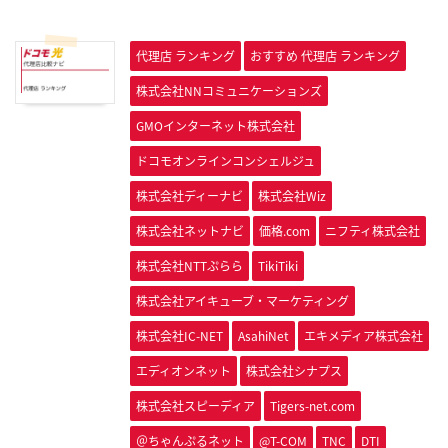
代理店 ランキング
おすすめ 代理店 ランキング
株式会社NNコミュニケーションズ
GMOインターネット株式会社
ドコモオンラインコンシェルジュ
株式会社ディーナビ
株式会社Wiz
株式会社ネットナビ
価格.com
ニフティ株式会社
株式会社NTTぷらら
TikiTiki
株式会社アイキューブ・マーケティング
株式会社IC-NET
AsahiNet
エキメディア株式会社
エディオンネット
株式会社シナプス
株式会社スピーディア
Tigers-net.com
＠ちゃんぷるネット
@T-COM
TNC
DTI