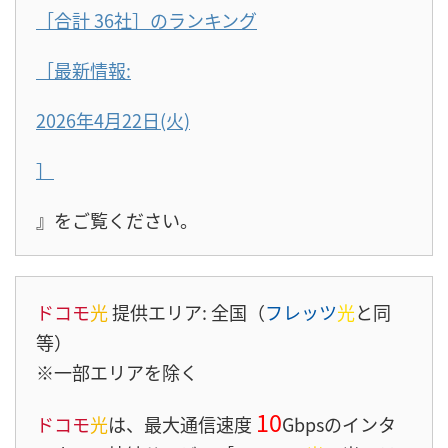
［合計 36社］のランキング
［最新情報:
2026年4月22日(火)
］
』をご覧ください。
ドコモ
光
提供エリア: 全国（
フレッツ
光
と同
等）
※一部エリアを除く
10
ドコモ
光
は、最大通信速度
Gbpsのインタ