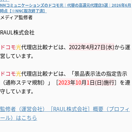
NNコミュニケーションズのドコモ光｜代替の高還元代理店3選｜2026年6月
時点【※NNC取次終了済】
メディア監修者
RAUL株式会社
ドコモ
光
代理店比較ナビは、
2022年4月27日(水)
から運
営しています。
ドコモ
光
代理店比較ナビは、「景品表示法の指定告示
（通称ステマ規制）」［
2023
年
10
月
1
日(日)施行
］を遵
守しています。
監修者（運営会社）［RAUL株式会社］概要（プロフィ
ール）はこちら