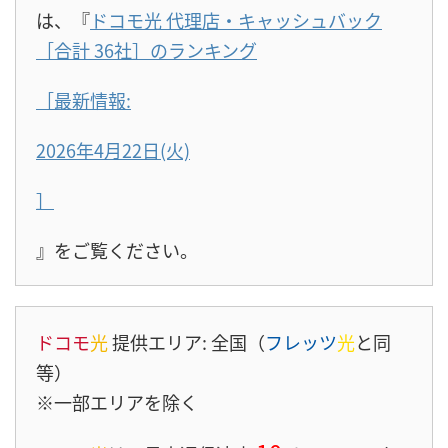
は、『
ドコモ光 代理店・キャッシュバック
［合計 36社］のランキング
［最新情報:
2026年4月22日(火)
］
』をご覧ください。
ドコモ
光
提供エリア: 全国（
フレッツ
光
と同
等）
※一部エリアを除く