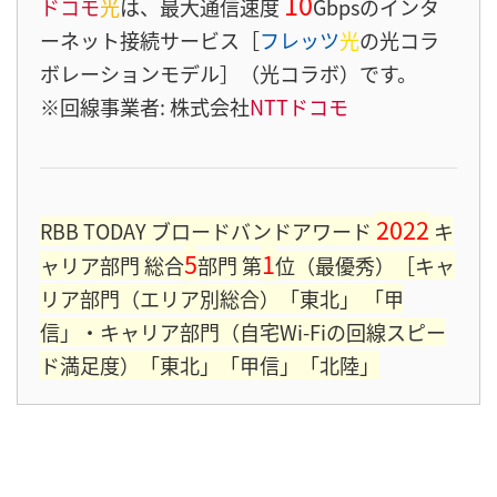
10
ドコモ
光
は、最大通信速度
Gbpsのインタ
ーネット接続サービス［
フレッツ
光
の光コラ
ボレーションモデル］（光コラボ）です。
※回線事業者: 株式会社
NTTドコモ
2022
RBB TODAY ブロードバンドアワード
キ
5
1
ャリア部門 総合
部門 第
位（最優秀）［キャ
リア部門（エリア別総合）「東北」 「甲
信」・キャリア部門（自宅Wi-Fiの回線スピー
ド満足度）「東北」「甲信」「北陸」