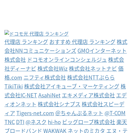
代理店 ランキング
おすすめ 代理店 ランキング
株式
会社NNコミュニケーションズ
GMOインターネット
株式会社
ドコモオンラインコンシェルジュ
株式会
社ディーナビ
株式会社Wiz
株式会社ネットナビ
価
格.com
ニフティ株式会社
株式会社NTTぷらら
TikiTiki
株式会社アイキューブ・マーケティング
株
式会社IC-NET
AsahiNet
エキメディア株式会社
エデ
ィオンネット
株式会社シナプス
株式会社スピーデ
ィア
Tigers-net.com
＠ちゃんぷるネット
@T-COM
TNC
DTI
@ネスク
hi-ho
ビッグローブ株式会社
楽天
ブロードバンド
WAKWAK
ネットのミカタ
エヌ・テ