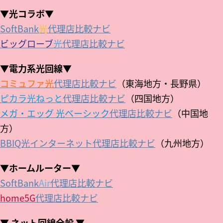
▼光コラボ▼
SoftBank
光
代理店比較ナビ
ビッグローブ
光
代理店比較ナビ
▼電力系光回線▼
コミュファ光
代理店比較ナビ
（東海地方・長野県）
ピカラ光ねっと
代理店比較ナビ
（四国地方）
メガ・エッグ 光ベーシック
代理店比較ナビ
（中国地
方）
BBIQ光インターネット代理店比較ナビ
（九州地方）
▼ホームルーター▼
SoftBank
Air
代理店比較ナビ
home5G
代理店比較ナビ
▼ ネット回線全般 ▼