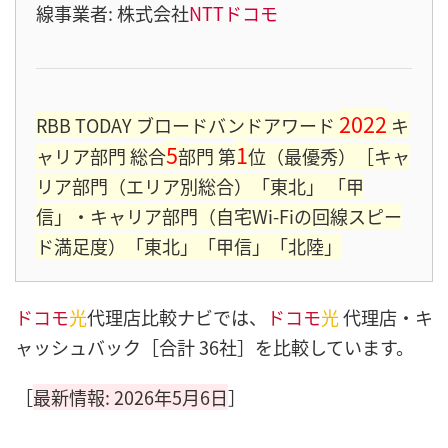
線事業者: 株式会社
NTTドコモ
2022
RBB TODAY ブロードバンドアワード
キ
5
1
ャリア部門 総合
部門 第
位（最優秀）［キャ
リア部門（エリア別総合）「東北」 「甲
信」・キャリア部門（自宅Wi-Fiの回線スピー
ド満足度）「東北」「甲信」「北陸」
ドコモ
光
代理店比較ナビでは、
ドコモ
光
代理店・キ
ャッシュバック［合計 36社］を比較しています。
［
最新情報: 2026年5月6日
］