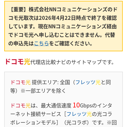
【重要】株式会社NNコミュニケーションズのド
コモ光取次は2026年4月22日時点で終了を確認
しています。現在NNコミュニケーションズ経由
でドコモ光へ申し込むことはできません。代替
の申込先は
こちら
をご確認ください。
ドコモ
光
代理店比較ナビのサイトマップです。
ドコモ
光
提供エリア: 全国（
フレッツ
光
と同
等）※一部エリアを除く
10
ドコモ
光
は、最大通信速度
Gbpsのインタ
ーネット接続サービス［
フレッツ
光
の光コラ
ボレーションモデル］（光コラボ）です。※回