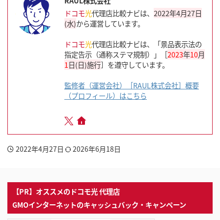
RAUL株式会社
ドコモ
光
代理店比較ナビは、
2022年4月27日
(水)
から運営しています。
ドコモ
光
代理店比較ナビは、「景品表示法の
指定告示（通称ステマ規制）」［
2023
年
10
月
1
日(日)施行
］を遵守しています。
監修者（運営会社）［RAUL株式会社］概要
（プロフィール）はこちら
2022年4月27日
2026年6月18日
【PR】オススメのドコモ光 代理店
GMOインターネットのキャッシュバック・キャンペーン