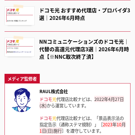
ドコモ光 おすすめ代理店・プロバイダ3
選｜2026年6月時点
NNコミュニケーションズのドコモ光｜
代替の高還元代理店3選｜2026年6月時
点【※NNC取次終了済】
メディア監修者
RAUL株式会社
ドコモ
光
代理店比較ナビは、
2022年4月27日
(水)
から運営しています。
ドコモ
光
代理店比較ナビは、「景品表示法の
指定告示（通称ステマ規制）」［
2023
年
10
月
1
日(日)施行
］を遵守しています。