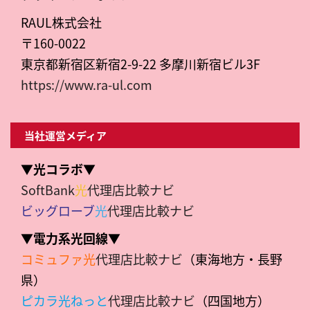
RAUL株式会社
〒160-0022
東京都新宿区新宿2-9-22 多摩川新宿ビル3F
https://www.ra-ul.com
当社運営メディア
▼光コラボ▼
SoftBank
光
代理店比較ナビ
ビッグローブ
光
代理店比較ナビ
▼電力系光回線▼
コミュファ光
代理店比較ナビ
（東海地方・長野
県）
ピカラ光ねっと
代理店比較ナビ
（四国地方）