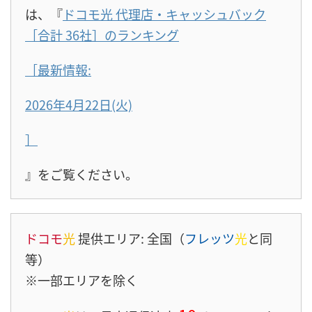
は、『
ドコモ光 代理店・キャッシュバック
［合計 36社］のランキング
［最新情報:
2026年4月22日(火)
］
』をご覧ください。
ドコモ
光
提供エリア: 全国（
フレッツ
光
と同
等）
※一部エリアを除く