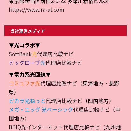
東京都新宿区新宿2-9-22 多摩川新宿ビル3F
https://www.ra-ul.com
当社運営メディア
▼光コラボ▼
SoftBank
光
代理店比較ナビ
ビッグローブ
光
代理店比較ナビ
▼電力系光回線▼
コミュファ光
代理店比較ナビ
（東海地方・長野
県）
ピカラ光ねっと
代理店比較ナビ
（四国地方）
メガ・エッグ 光ベーシック
代理店比較ナビ
（中
国地方）
BBIQ光インターネット代理店比較ナビ
（九州地