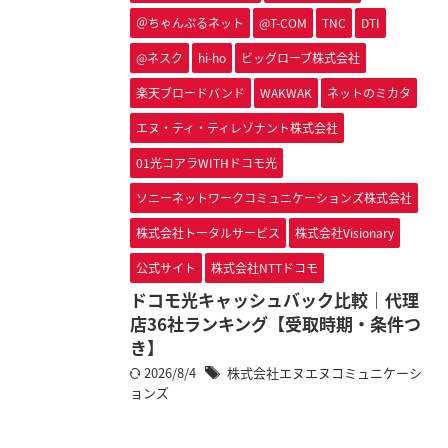
＠ちゃんぷるネット
@T-COM
TNC
DTI
@ネスク
hi-ho
ビッグローブ株式会社
楽天ブロードバンド
WAKWAK
ネットのミカタ
エヌ・ティ・ティレゾナント株式会社
01光コアラWITHドコモ光
ソニーネットワークコミュニケーションズ株式会社
株式会社トータルサービス
株式会社Visionary
公式サイト
株式会社NTTドコモ
ドコモ光キャッシュバック比較｜代理
店36社ランキング【受取時期・条件つ
き】
2026/8/4
株式会社エヌエヌコミュニケーシ
ョンズ