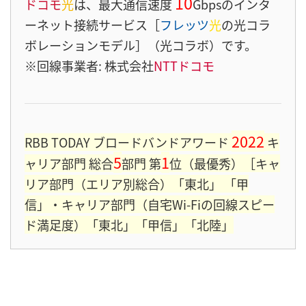
10
ドコモ
光
は、最大通信速度
Gbpsのインタ
ーネット接続サービス［
フレッツ
光
の光コラ
ボレーションモデル］（光コラボ）です。
※回線事業者: 株式会社
NTTドコモ
2022
RBB TODAY ブロードバンドアワード
キ
5
1
ャリア部門 総合
部門 第
位（最優秀）［キャ
リア部門（エリア別総合）「東北」 「甲
信」・キャリア部門（自宅Wi-Fiの回線スピー
ド満足度）「東北」「甲信」「北陸」