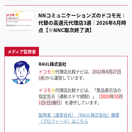
NNコミュニケーションズのドコモ光｜
代替の高還元代理店3選｜2026年6月時
点【※NNC取次終了済】
メディア監修者
RAUL株式会社
ドコモ
光
代理店比較ナビは、
2022年4月27日
(水)
から運営しています。
ドコモ
光
代理店比較ナビは、「景品表示法の
指定告示（通称ステマ規制）」［
2023
年
10
月
1
日(日)施行
］を遵守しています。
監修者（運営会社）［RAUL株式会社］概要
（プロフィール）はこちら