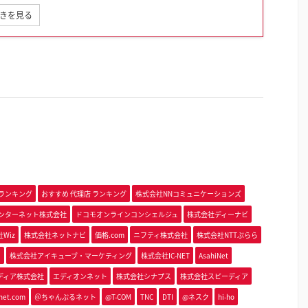
きを見る
 ランキング
おすすめ 代理店 ランキング
株式会社NNコミュニケーションズ
インターネット株式会社
ドコモオンラインコンシェルジュ
株式会社ディーナビ
Wiz
株式会社ネットナビ
価格.com
ニフティ株式会社
株式会社NTTぷらら
i
株式会社アイキューブ・マーケティング
株式会社IC-NET
AsahiNet
ディア株式会社
エディオンネット
株式会社シナプス
株式会社スピーディア
-net.com
＠ちゃんぷるネット
@T-COM
TNC
DTI
@ネスク
hi-ho