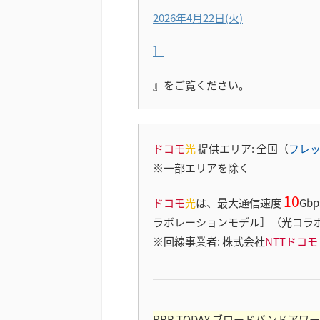
2026年4月22日(火)
］
』をご覧ください。
ドコモ
光
提供エリア: 全国（
フレ
※一部エリアを除く
10
ドコモ
光
は、最大通信速度
Gb
ラボレーションモデル］（光コラ
※回線事業者: 株式会社
NTTドコモ
RBB TODAY ブロードバンドアワ