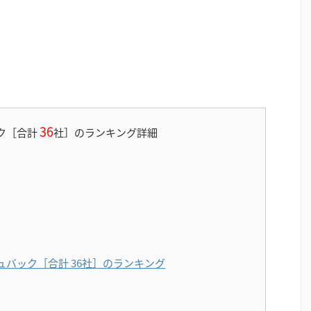
36
ク［合計
社］のランキング詳細
ュバック［合計 36社］のランキング