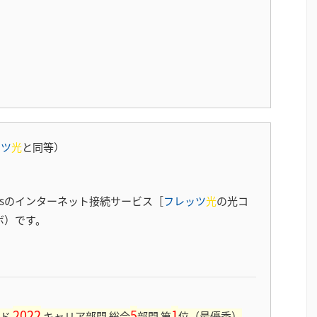
ッツ
光
と同等）
psのインターネット接続サービス［
フレッツ
光
の光コ
ボ）です。
2022
5
1
ード
キャリア部門 総合
部門 第
位（最優秀）