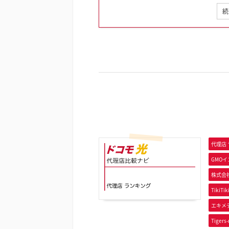
続
代理店
GMO
株式会社
TikiTik
エキメ
Tigers