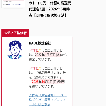
のドコモ光｜代替の高還元
代理店3選｜2026年6月時
点【※NNC取次終了済】
メディア監修者
RAUL株式会社
ドコモ
光
代理店比較ナビ
は、
2022年4月27日(水)
から
運営しています。
ドコモ
光
代理店比較ナビ
は、「景品表示法の指定告
示（通称ステマ規制）」
［
2023
年
10
月
1
日(日)施行
］
を遵守しています。
監修者（運営会社）［RAUL
株式会社］概要（プロフィ
ール）はこちら