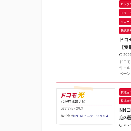
ビッグ
エヌ・
ソニー
株式会社V
ドコ
【受
202
ドコモ
件・d
ペーン
代理店
株式会
NN
店3
202