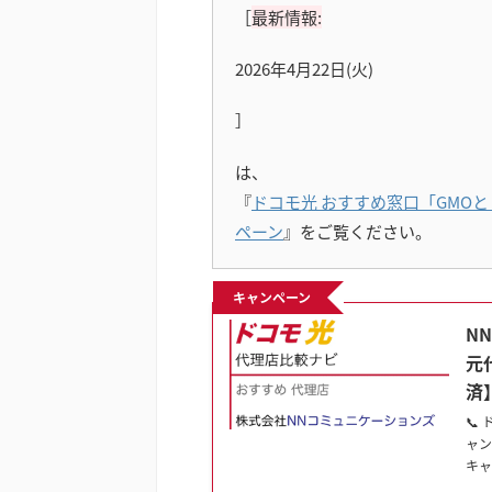
［
最新情報:
2026年4月22日(火)
］
は、
『
ドコモ光 おすすめ窓口「GMO
ペーン
』をご覧ください。
キャンペーン
N
元
済
📞
ャン
キャ