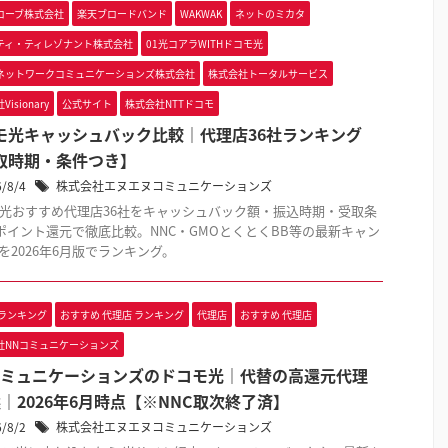
ローブ株式会社
楽天ブロードバンド
WAKWAK
ネットのミカタ
ティ・ティレゾナント株式会社
01光コアラWITHドコモ光
ネットワークコミュニケーションズ株式会社
株式会社トータルサービス
isionary
公式サイト
株式会社NTTドコモ
モ光キャッシュバック比較｜代理店36社ランキング
取時期・条件つき】
6/8/4
株式会社エヌエヌコミュニケーションズ
光おすすめ代理店36社をキャッシュバック額・振込時期・受取条
ポイント還元で徹底比較。NNC・GMOとくとくBB等の最新キャン
を2026年6月版でランキング。
 ランキング
おすすめ 代理店 ランキング
代理店
おすすめ 代理店
社NNコミュニケーションズ
コミュニケーションズのドコモ光｜代替の高還元代理
選｜2026年6月時点【※NNC取次終了済】
6/8/2
株式会社エヌエヌコミュニケーションズ